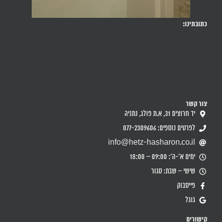
כתובתינו:
צור קשר
יד חרוצים 31, א.ת פולג, נתניה
לפרטים נוספים: 077-2309606
info@hetz-hasharon.co.il
ימים א'-ה': 09:00 – 18:00
שישי – שבת: סגור
פייסבוק
גוגל
קישורים