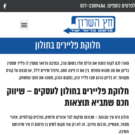
לפרטים נוספים: 077-2309606
חלוקת פליירים בחולון
תארו לכם לקוח פותח את הדלת שלו בשעת ערב, ובתיבת הדואר ממתין לו פלייר שמציג
בדיוק את מה שהוא מחפש בין אם זו פיצה חמה, טיפול שיניים לילד, או מבצע על קורס
מקצועי. זה בדיוק הרגע שבו פלייר נכון, במקום הנכון, משנה את חוקי המשחק.
חלוקת פליירים בחולון לעסקים – שיווק
חכם שמביא תוצאות
חולון היא עיר מגוונת – שכונות ותיקות לצד אזורים חדשים, מרכזים קהילתיים, אזורי
מסחר, תעשייה, תרבות וחינוך. זה לא רק עוד מקום לשים בו פרסום זו עיר שדורשת
חשיבה.