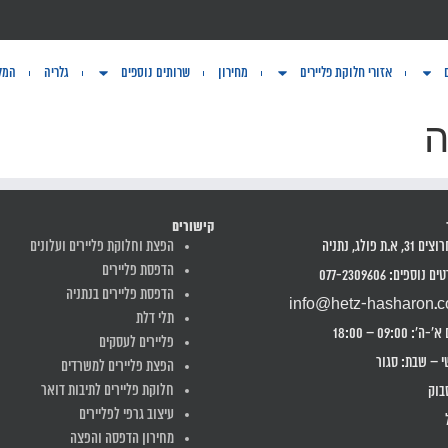
אזורי חלוקת פליירים
מחירון
שרותים נוספים
גלריה
המלצ
ה
קישורים
31, א.ת פולג, נתניה
הפצת וחלוקת פליירים ועלונים
הדפסת פליירים
 נוספים: 077-2309606
הדפסת פליירים בנתניה
info@hetz-hasharon.co
תלי דלת
ה': 09:00 – 18:00
פליירים לעסקים
י – שבת: סגור
הפצת פליירים למשרדים
חלוקת פליירים לתיבות דואר
בוק
עיצוב גרפי לפליירים
מחירון הדפסה והפצה