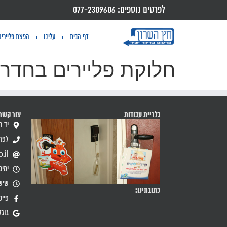
לפרטים נוספים: 077-2309606
דף הבית
עלינו
הפצת פליירים
חלוקת פליירים בחדר
גלריית עבודות
צור קשר
יד חרוצים 
לפרטים
.il
ימים א'-
שיש
כתובתינו:
פייס
גוגל